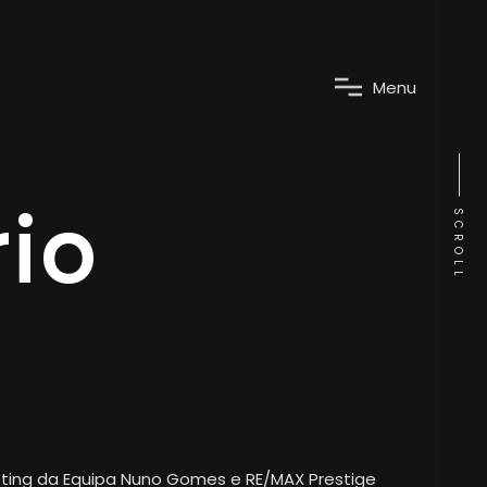
M
e
n
u
rio
SCROLL
keting da Equipa Nuno Gomes e RE/MAX Prestige