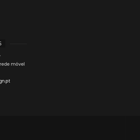
S
7
rede móvel
gn.pt